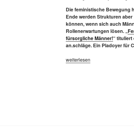
Die feministische Bewegung h
Ende werden Strukturen aber
können, wenn sich auch Männe
Rollenerwartungen lösen. „
Fe
fürsorgliche Männer!
“ titulie
an.schläge. Ein Pladoyer für 
„Wir
weiterlesen
brauchen
fürsorgliche
Männer
(Caring
Masculinity)“