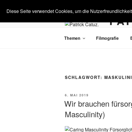
Zum
Inhalt
Diese Seite verwendet Cookies, um die Nutzerfreundlichkei
PAT
springen
Medienkultu
Themen
Filmografie
SCHLAGWORT:
MASKULIN
VERÖFFENTLICHT
6. MAI 2019
AM
Wir brauchen fürsor
Masculinity)