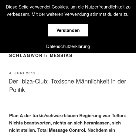
Zum
Diese Seite verwendet Cookies, um die Nutzerfreundlichkeit zu
PATRICK CATUZ.
Inhalt
verbessern. Mit der weiteren Verwendung stimmst du dem zu.
Medienkultur. Kulturkritik.
springen
Verstanden
Menü
Datenschutzerklärung
SCHLAGWORT:
MESSIAS
VERÖFFENTLICHT
4. JUNI 2019
AM
Der Ibiza-Club: Toxische Männlichkeit in der
Politik
Plan A der türkis/schwarzblauen Regierung war Teflon:
Nichts beantworten, nichts an sich heranlassen, sich
nicht stellen. Total
Message Control
. Nachdem ein