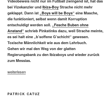
Videobeweis nicht nur im Fußball zwingend ist, hat das
bei Vizekanzler und
Ibiza-Boy
Strache nicht mehr
geklappt. Dann ist
„Boys will be Boys“
eine Masche,
die funktioniert, selbst wenn damit Korruption
entschuldigt werden soll.
„Fesche Buben ohne
Anstand“
schrieb Pinkstinks dazu, weil Strache meinte,
es sei halt eine „b’soffene G’schicht“ gewesen.
Toxische Männlichkeit wie aus dem Lehrbuch.
Gehen wir mal den Weg von der glatten
Regierungsbank zu den Ibizaboys und wieder zurück
zum Messias.
„Der
weiterlesen
Ibiza-
Club:
Toxische
PATRICK CATUZ
Männlichkeit
in
der