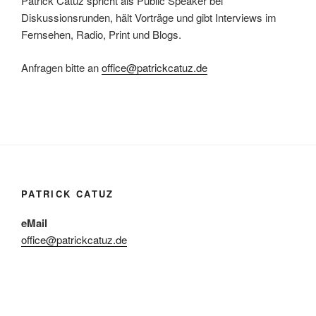
Patrick Catuz spricht als Public Speaker bei
Diskussionsrunden, hält Vorträge und gibt Interviews im
Fernsehen, Radio, Print und Blogs.
Anfragen bitte an
office@patrickcatuz.de
PATRICK CATUZ
eMail
office@patrickcatuz.de