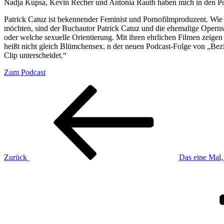
Nadja Kupsa, Kevin Recher und Antonia Rauth haben mich in den Po
Patrick Catuz ist bekennender Feminist und Pornofilmproduzent. Wie 
möchten, sind der Buchautor Patrick Catuz und die ehemalige Opernsä
oder welche sexuelle Orientierung. Mit ihren ehrlichen Filmen zeige
heißt nicht gleich Blümchensex. n der neuen Podcast-Folge von „Bez
Clip unterscheidet.“
Zum Podcast
Beitragsnavigation
Vorheriger
Beitrag
Zurück
Das eine Mal, 
Nächster
Beitrag