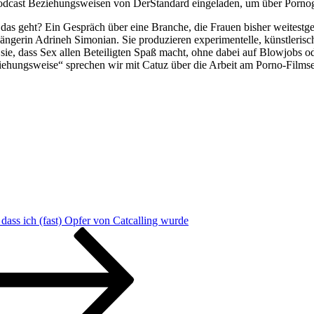
dcast Beziehungsweisen von DerStandard eingeladen, um über Pornog
das geht? Ein Gespräch über eine Branche, die Frauen bisher weitestge
ngerin Adrineh Simonian. Sie produzieren experimentelle, künstlerisc
n sie, dass Sex allen Beteiligten Spaß macht, ohne dabei auf Blowjobs
iehungsweise“ sprechen wir mit Catuz über die Arbeit am Porno-Films
dass ich (fast) Opfer von Catcalling wurde