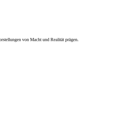
Vorstellungen von Macht und Realität prägen.