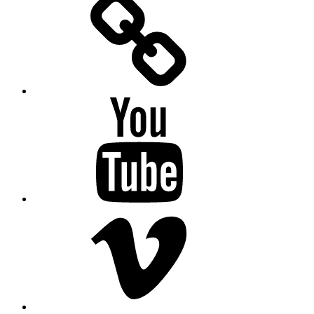
YouTube
Vimeo