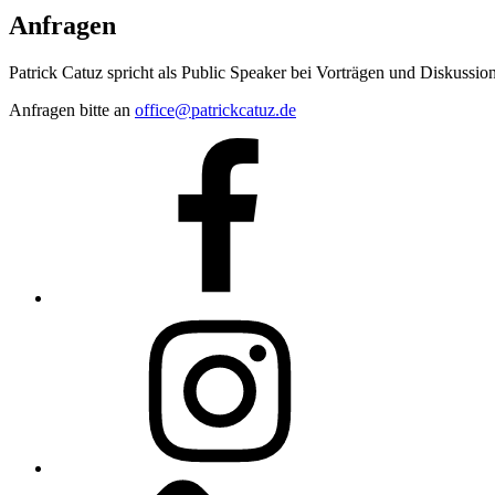
Anfragen
Patrick Catuz spricht als Public Speaker bei Vorträgen und Diskussio
Anfragen bitte an
office@patrickcatuz.de
Facebook
Instagram
TikTok