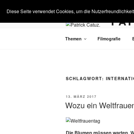
Zum
Inhalt
Diese Seite verwendet Cookies, um die Nutzerfreundlichkei
PAT
springen
Medienkultu
Themen
Filmografie
SCHLAGWORT:
INTERNAT
VERÖFFENTLICHT
13. MÄRZ 2017
AM
Wozu ein Weltfraue
Die Blumen müssen warten. W