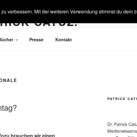
t zu verbessern. Mit der weiteren Verwendung stimmst du dem z
RICK CATUZ.
r. Kulturkritik.
Bücher
Presse
Kontakt
IONALE
PATRICK CAT
ntag?
Dr. Patrick Cat
Medienwissensch
ozu brauchen wir einen