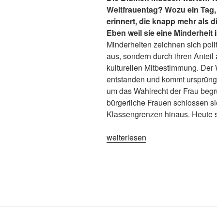
Weltfrauentag? Wozu ein Tag
erinnert, die knapp mehr als
Eben weil sie eine Minderheit i
Minderheiten zeichnen sich polit
aus, sondern durch ihren Anteil 
kulturellen Mitbestimmung. Der 
entstanden und kommt ursprüng
um das Wahlrecht der Frau begrün
bürgerliche Frauen schlossen s
Klassengrenzen hinaus. Heute 
„Wozu
weiterlesen
ein
Weltfrauentag?“