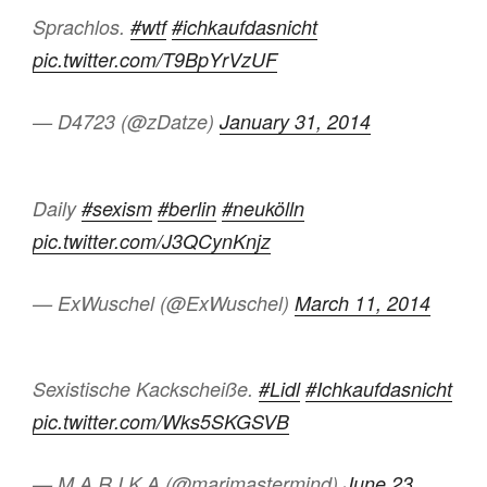
Sprachlos.
#wtf
#ichkaufdasnicht
pic.twitter.com/T9BpYrVzUF
— D4723 (@zDatze)
January 31, 2014
Daily
#sexism
#berlin
#neukölln
pic.twitter.com/J3QCynKnjz
— ExWuschel (@ExWuschel)
March 11, 2014
Sexistische Kackscheiße.
#Lidl
#Ichkaufdasnicht
pic.twitter.com/Wks5SKGSVB
— M A R I K A (@marimastermind)
June 23,