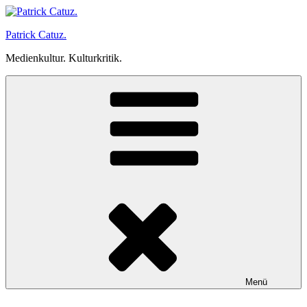
Zum
Inhalt
Patrick Catuz.
springen
Medienkultur. Kulturkritik.
Menü