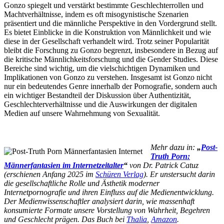
Gonzo spiegelt und verstärkt bestimmte Geschlechterrollen und
Machtverhältnisse, indem es oft misogynistische Szenarien
präsentiert und die männliche Perspektive in den Vordergrund stellt.
Es bietet Einblicke in die Konstruktion von Männlichkeit und wie
diese in der Gesellschaft verhandelt wird. Trotz seiner Popularität
bleibt die Forschung zu Gonzo begrenzt, insbesondere in Bezug auf
die kritische Männlichkeitsforschung und die Gender Studies. Diese
Bereiche sind wichtig, um die vielschichtigen Dynamiken und
Implikationen von Gonzo zu verstehen. Insgesamt ist Gonzo nicht
nur ein bedeutendes Genre innerhalb der Pornografie, sondern auch
ein wichtiger Bestandteil der Diskussion über Authentizität,
Geschlechterverhältnisse und die Auswirkungen der digitalen
Medien auf unsere Wahrnehmung von Sexualität.
Mehr dazu in:
„
Post-
Truth Porn:
Männerfantasien im Internetzeitalter
“
von Dr. Patrick Catuz
(erschienen Anfang 2025 im
Schüren Verlag
). Er unstersucht darin
die gesellschaftliche Rolle und Ästhetik moderner
Internetpornografie und ihren Einfluss auf die Medienentwicklung.
Der Medienwissenschaftler analysiert darin, wie massenhaft
konsumierte Formate unsere Vorstellung von Wahrheit, Begehren
und Geschlecht prägen. Das Buch bei
Thalia
,
Amazon
.