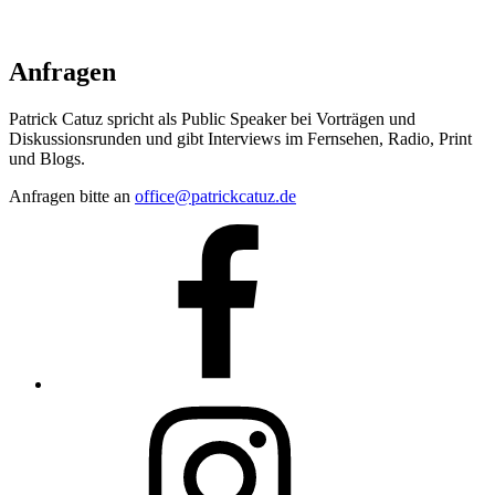
Anfragen
Patrick Catuz spricht als Public Speaker bei Vorträgen und
Diskussionsrunden und gibt Interviews im Fernsehen, Radio, Print
und Blogs.
Anfragen bitte an
office@patrickcatuz.de
Facebook
Instagram