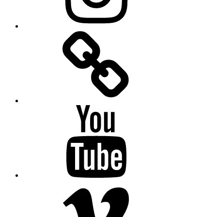
TikTok
YouTube
Vimeo