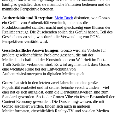
häufig so gestaltet, dass sie männliche Fantasien bedienen und die
männliche Perspektive betonen.
Authentizität und Rezeption:
Mein Buch
diskutiert, wie Gonzo
ein Gefühl von Authentizität vermittelt, indem es die
Produktionsmittel sichtbar macht und gleichzeitig eine Illusion der
Realität erzeugt. Die Zusehenden sollen das Gefühl haben, Teil des
Geschehens zu sein, was durch die Verwendung von POV-
Perspektiven verstärkt wird.
Gesellschaftliche Auswirkungen:
Gonzo wird als Vorbote für
größere gesellschaftliche Probleme gesehen, die mit der
Medienlandschaft und der Konstruktion von Wahrheit im Post-
Truth-Zeitalter verbunden sind. Es wird argumentiert, dass Gonzo
eine wichtige Rolle bei der Entwicklung von
Authentizitätskonzepten in digitalen Medien spielt.
Gonzo hat sich in den letzten zwei Jahrzehnten eine große
Popularität erarbeitet und ist seither beinahe verschwunden – viel
eher hat es sich aufgelöst, denn die Darstellungsweisen sind zum
Standard geworden. So ist der Gonzo Vibe ein fester Bestandteil der
Content Economy geworden. Die Darstellungsweisen, die mit
Gonzo assoziiert werden, finden sich auch in anderen
Medienformaten, einschließlich Reality-TV und sozialen Medien.